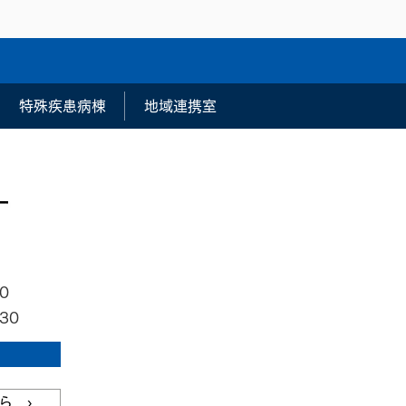
特殊疾患病棟
地域連携室
0
30
ら ›