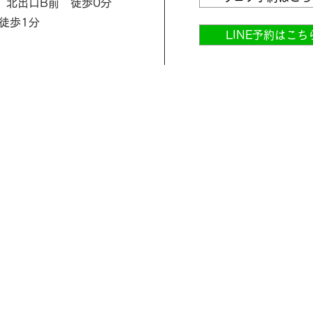
 北出口B前 徒歩0分
徒歩1分
LINE予約はこち