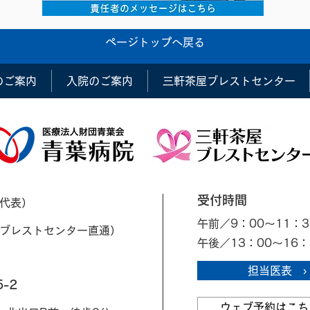
ページトップへ戻る
のご案内
入院のご案内
三軒茶屋ブレストセンター
受付時間
代表）
午前／9：00～11：3
ブレストセンター直通）
午後／13：00～16：
担当医表 ›
-2
​​
ウェブ予約はこち