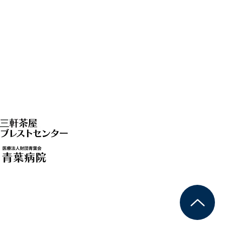
​採用
サイ
ト