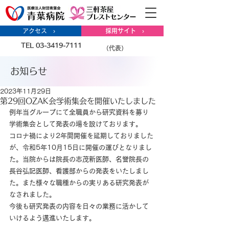
アクセス ›
採用サイト ›
TEL 03-3419-7111
（代表）
お知らせ
2023年11月29日
第29回OZAK会学術集会を開催いたしました
例年当グループにて全職員から研究資料を募り
学術集会として発表の場を設けております。
コロナ禍により2年間開催を延期しておりました
が、令和5年10月15日に開催の運びとなりまし
た。当院からは院長の志茂新医師、名誉院長の
長谷弘記医師、看護部からの発表をいたしまし
た。また様々な職種からの実りある研究発表が
なされました。
今後も研究発表の内容を日々の業務に活かして
いけるよう邁進いたします。