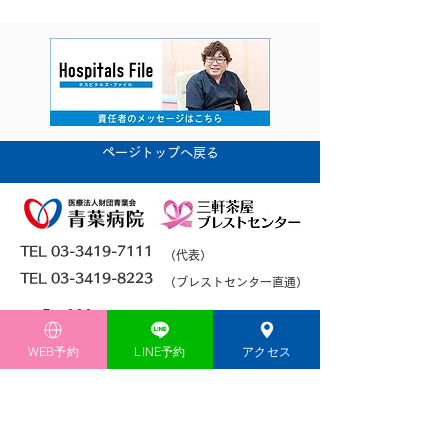
ページトップへ戻る
TEL 03-3419-7111
（代表）
TEL 03-3419-8223
（ブレストセンター直通）
〒154-0004
東京都世田谷区太子堂 2-15-2
​​
WEB予約
LINE予約
アクセス
●
東急田園都市線 三軒茶屋駅 北出口B前 徒
歩0分
●
東急世田谷線 三軒茶屋駅 徒歩1分
午前／9：00～11：30